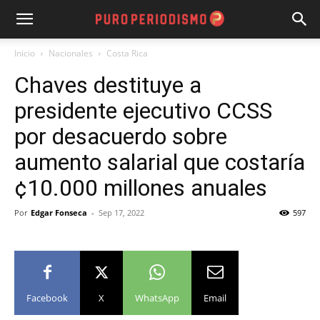
Inicio
Nacionales
Costa Rica
Chaves destituye a
presidente ejecutivo CCSS
por desacuerdo sobre
aumento salarial que costaría
¢10.000 millones anuales
Por
Edgar Fonseca
-
Sep 17, 2022
597
Facebook
X
WhatsApp
Email