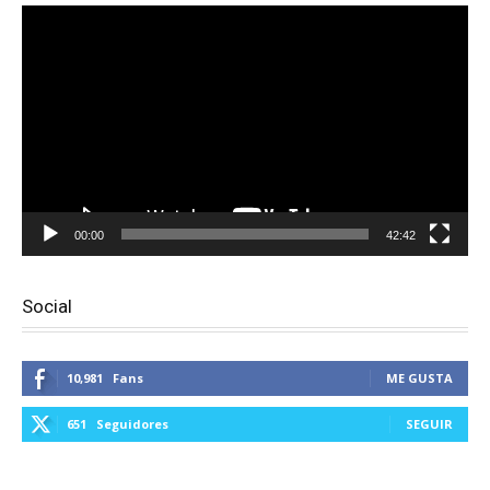
Reproductor
de
vídeo
00:00
42:42
Social
10,981
Fans
ME GUSTA
651
Seguidores
SEGUIR