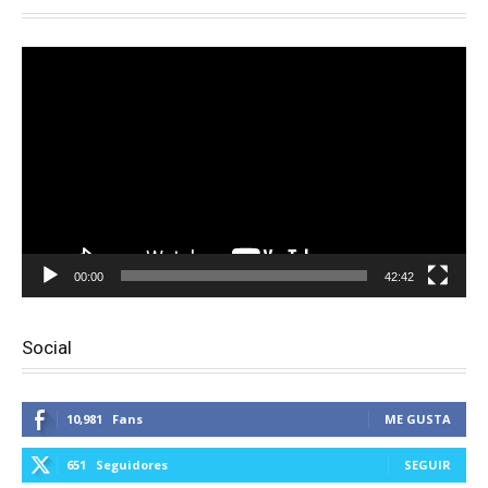
Reproductor
de
vídeo
00:00
42:42
Social
10,981
Fans
ME GUSTA
651
Seguidores
SEGUIR