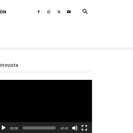
IÓN
ntrevista
productor
e
deo
00:00
42:42