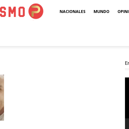
Puro
NACIONALES
MUNDO
OPIN
Periodismo
E
Re
d
ví