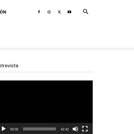
IÓN
ntrevista
productor
e
deo
00:00
42:42