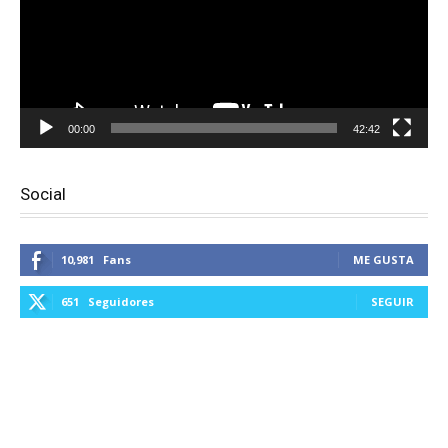
00:00
42:42
Social
10,981
Fans
ME GUSTA
651
Seguidores
SEGUIR