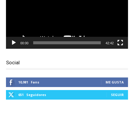
00:00
42:42
Social
10,981
Fans
ME GUSTA
651
Seguidores
SEGUIR