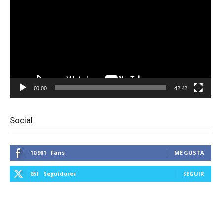
vídeo
00:00
42:42
Social
10,981
Fans
ME GUSTA
651
Seguidores
SEGUIR