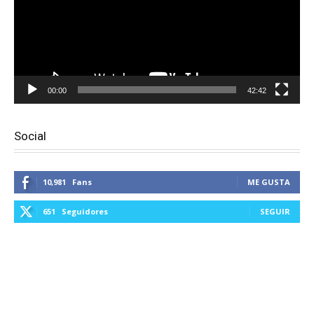
00:00
42:42
Social
10,981
Fans
ME GUSTA
651
Seguidores
SEGUIR