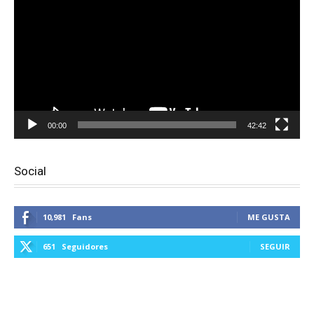
vídeo
00:00
42:42
Social
10,981
Fans
ME GUSTA
651
Seguidores
SEGUIR