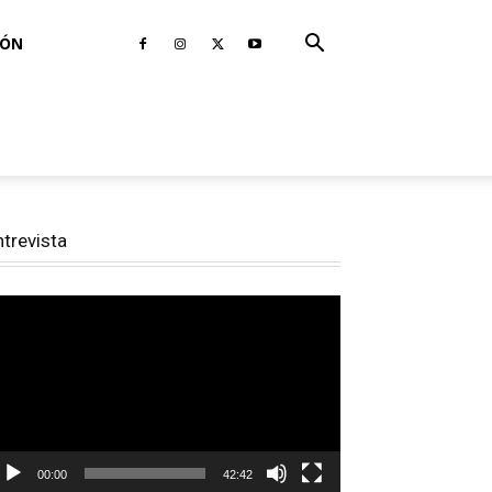
IÓN
ntrevista
productor
e
deo
00:00
42:42