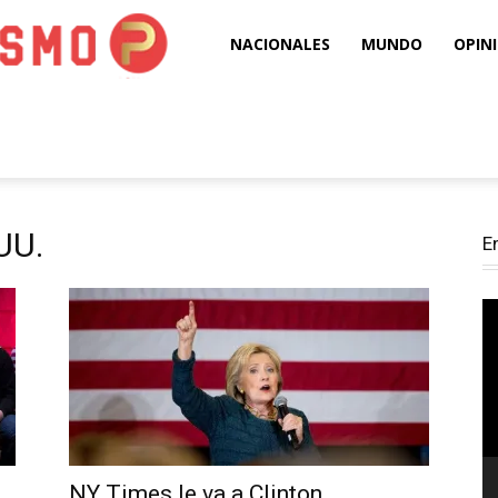
Puro
NACIONALES
MUNDO
OPIN
Periodismo
UU.
E
Re
d
ví
NY Times le va a Clinton