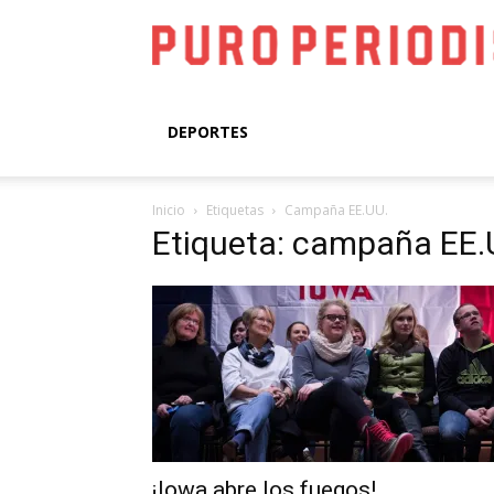
DEPORTES
Inicio
Etiquetas
Campaña EE.UU.
Etiqueta: campaña EE.
¡Iowa abre los fuegos!