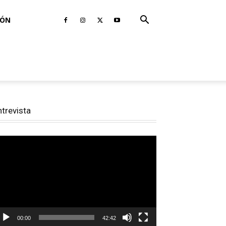
IÓN
ntrevista
productor
e
deo
00:00
42:42