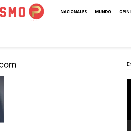
Puro
NACIONALES
MUNDO
OPIN
Periodismo
o.com
E
Re
d
ví