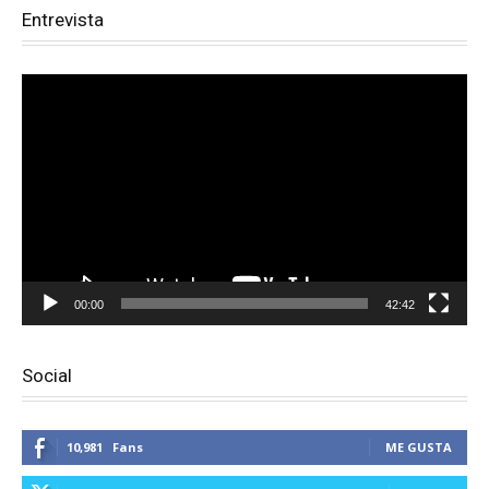
Entrevista
Reproductor
de
vídeo
00:00
42:42
Social
10,981
Fans
ME GUSTA