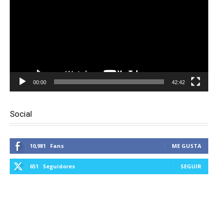
vídeo
00:00
42:42
Social
10,981
Fans
ME GUSTA
651
Seguidores
SEGUIR