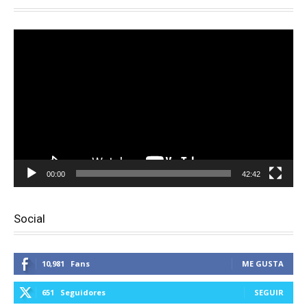
Reproductor
de
vídeo
00:00
42:42
Social
10,981
Fans
ME GUSTA
651
Seguidores
SEGUIR