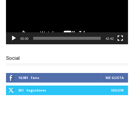
00:00
42:42
Social
10,981
Fans
ME GUSTA
651
Seguidores
SEGUIR