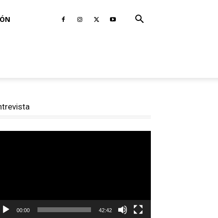
IÓN
ntrevista
productor
e
deo
00:00
42:42