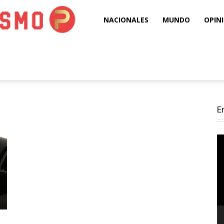
Puro
NACIONALES
MUNDO
OPIN
Periodismo
E
Re
d
ví