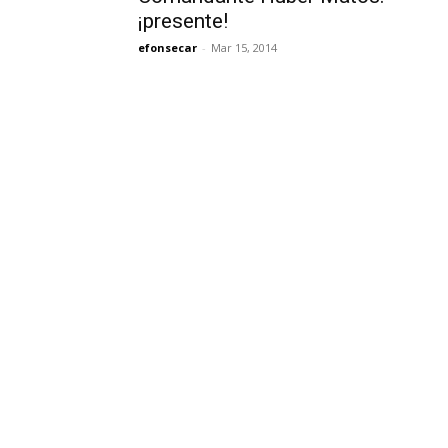
¡presente!
efonsecar
-
Mar 15, 2014