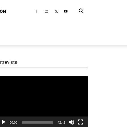
IÓN
ntrevista
productor
e
deo
00:00
42:42