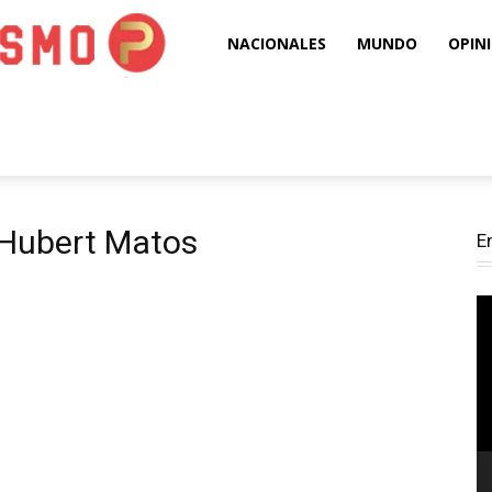
Puro
NACIONALES
MUNDO
OPIN
Periodismo
 Hubert Matos
E
Re
d
ví