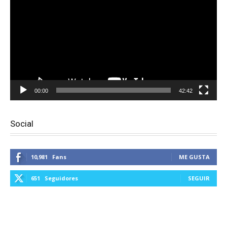
vídeo
00:00
42:42
Social
10,981
Fans
ME GUSTA
651
Seguidores
SEGUIR