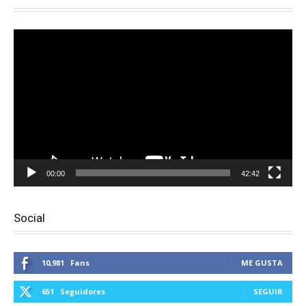
Reproductor
de
vídeo
00:00
42:42
Social
10,981
Fans
ME GUSTA
651
Seguidores
SEGUIR