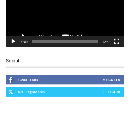
00:00
42:42
Social
10,981
Fans
ME GUSTA
651
Seguidores
SEGUIR