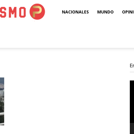
Puro
NACIONALES
MUNDO
OPIN
Periodismo
E
Re
d
ví