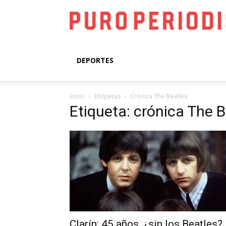
DEPORTES
Inicio
Etiquetas
Crónica The Beatles
Etiqueta: crónica The 
Clarín: 45 años, ¿sin los Beatles?