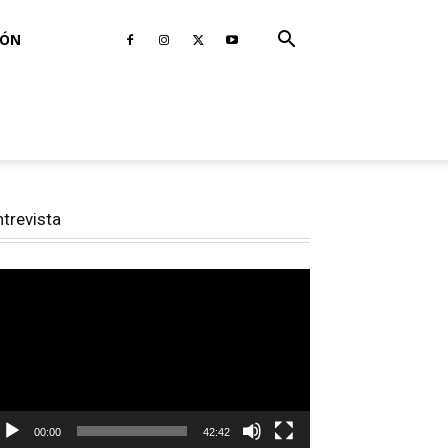
IÓN
ntrevista
productor
e
deo
00:00
42:42