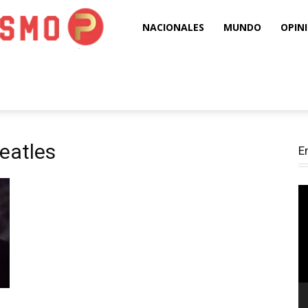
Puro
NACIONALES
MUNDO
OPIN
Periodismo
Beatles
E
Re
d
ví