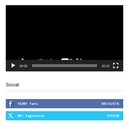
Reproductor
de
vídeo
00:00
42:42
Social
10,981
Fans
ME GUSTA
651
Seguidores
SEGUIR