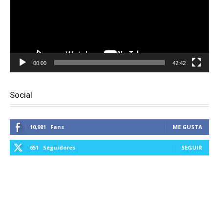
00:00
42:42
Social
10,981
Fans
ME GUSTA
651
Seguidores
SEGUIR