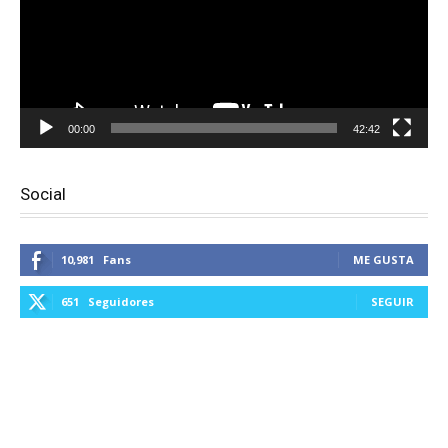
00:00
42:42
Social
10,981
Fans
ME GUSTA
651
Seguidores
SEGUIR