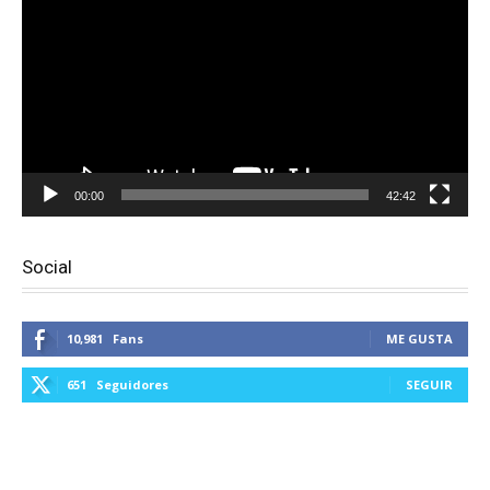
vídeo
00:00
42:42
Social
10,981
Fans
ME GUSTA
651
Seguidores
SEGUIR