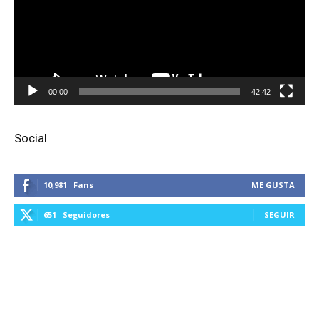
00:00
42:42
Social
10,981
Fans
ME GUSTA
651
Seguidores
SEGUIR