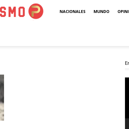
Puro
NACIONALES
MUNDO
OPIN
Periodismo
E
Re
d
ví