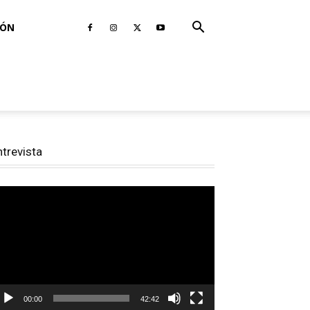
IÓN
ntrevista
productor
e
deo
00:00
42:42