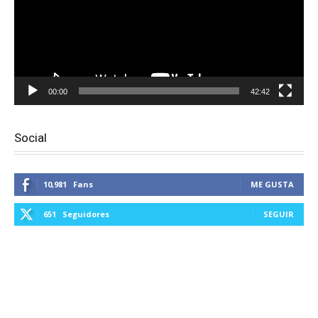
00:00
42:42
Social
10,981
Fans
ME GUSTA
651
Seguidores
SEGUIR