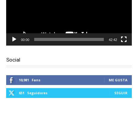
00:00
42:42
Social
10,981
Fans
ME GUSTA
651
Seguidores
SEGUIR