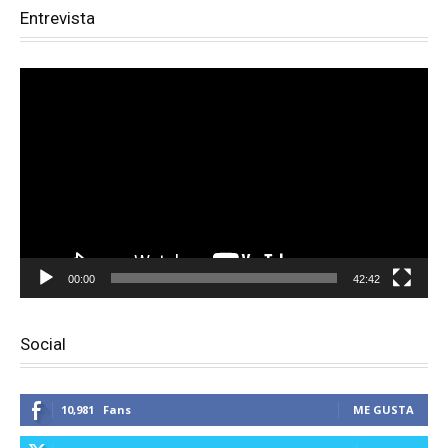
Entrevista
Reproductor
de
vídeo
00:00
42:42
Social
10,981
Fans
ME GUSTA