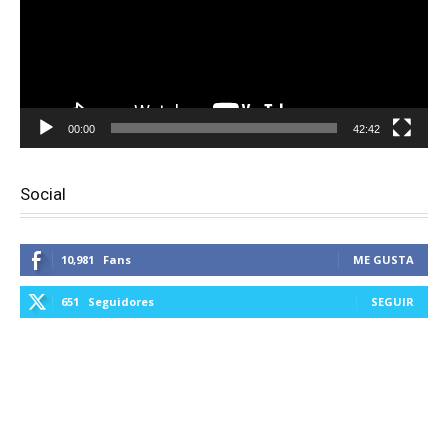
00:00
42:42
Social
10,981
Fans
ME GUSTA
651
Seguidores
SEGUIR