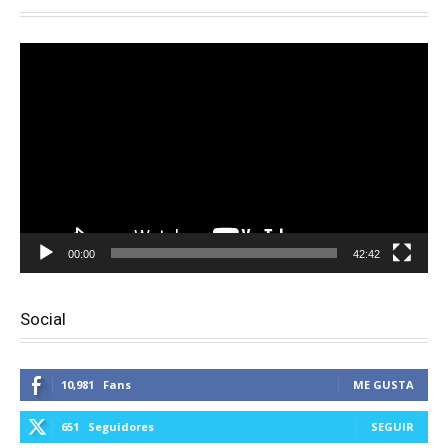
Reproductor
de
vídeo
00:00
42:42
Social
10,981
Fans
ME GUSTA
651
Seguidores
SEGUIR