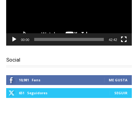
00:00
42:42
Social
10,981
Fans
ME GUSTA
651
Seguidores
SEGUIR