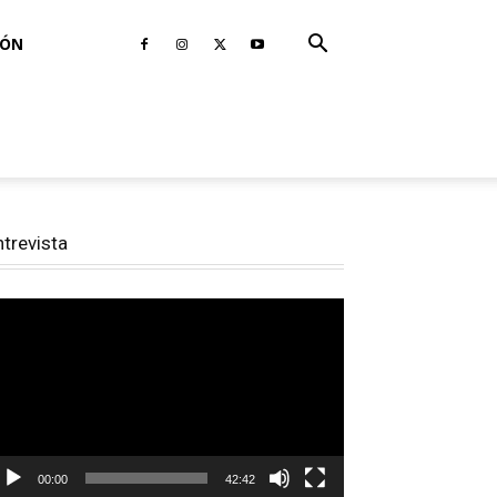
IÓN
ntrevista
productor
e
deo
00:00
42:42