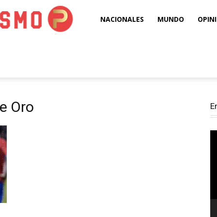
Puro
NACIONALES
MUNDO
OPIN
Periodismo
de Oro
E
Re
d
ví