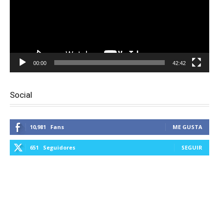
00:00
42:42
Social
10,981
Fans
ME GUSTA
651
Seguidores
SEGUIR