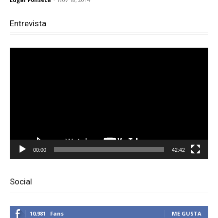
Entrevista
Reproductor
de
vídeo
00:00
42:42
Social
10,981
Fans
ME GUSTA