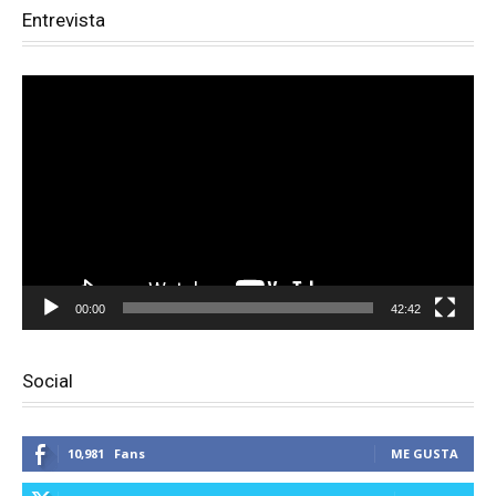
Entrevista
Reproductor
de
vídeo
00:00
42:42
Social
10,981
Fans
ME GUSTA