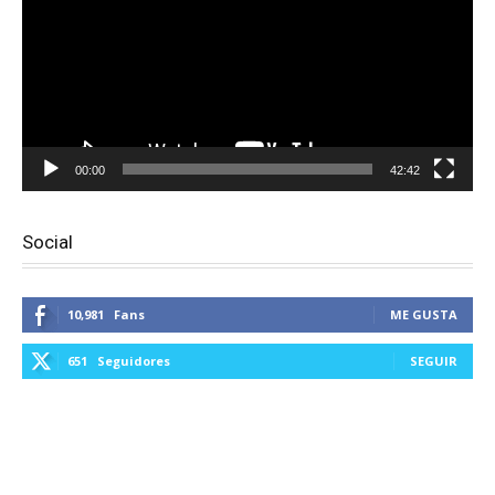
00:00
42:42
Social
10,981
Fans
ME GUSTA
651
Seguidores
SEGUIR