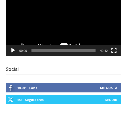
vídeo
00:00
42:42
Social
10,981
Fans
ME GUSTA
651
Seguidores
SEGUIR