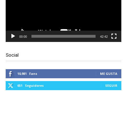
00:00
42:42
Social
10,981
Fans
ME GUSTA
651
Seguidores
SEGUIR