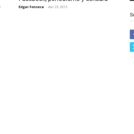
s
Edgar Fonseca
-
Abr 23, 2015
S