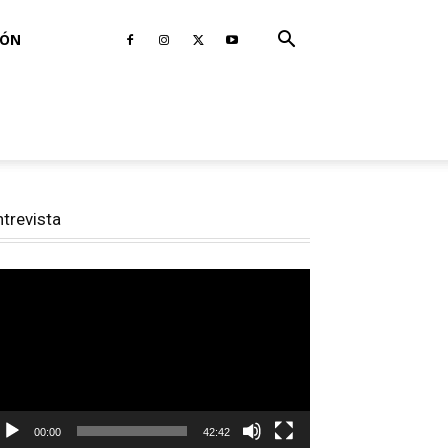
IÓN
ntrevista
productor
e
deo
00:00
42:42