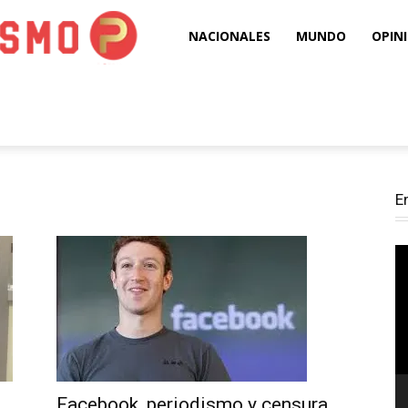
Puro
NACIONALES
MUNDO
OPIN
Periodismo
E
Re
d
ví
Facebook, periodismo y censura