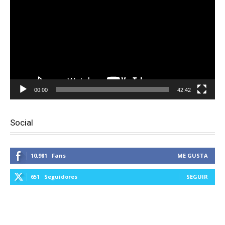
vídeo
00:00
42:42
Social
10,981
Fans
ME GUSTA
651
Seguidores
SEGUIR