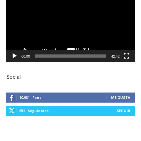
vídeo
00:00
42:42
Social
10,981
Fans
ME GUSTA
651
Seguidores
SEGUIR