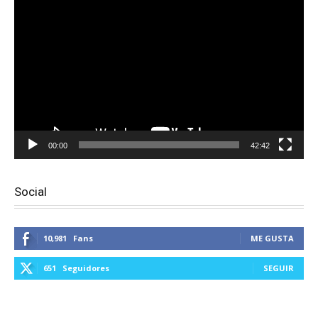
Reproductor
de
vídeo
00:00
42:42
Social
10,981
Fans
ME GUSTA
651
Seguidores
SEGUIR