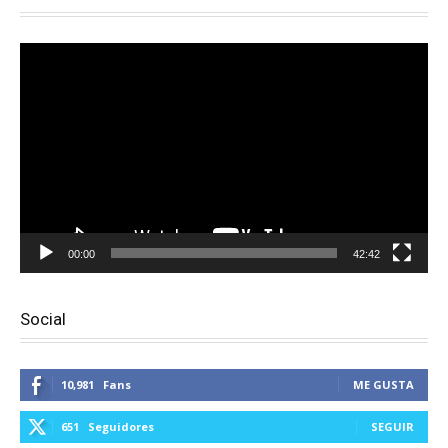
Reproductor
de
vídeo
00:00
42:42
Social
10,981
Fans
ME GUSTA
651
Seguidores
SEGUIR