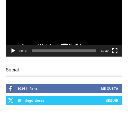
vídeo
00:00
42:42
Social
10,981
Fans
ME GUSTA
651
Seguidores
SEGUIR