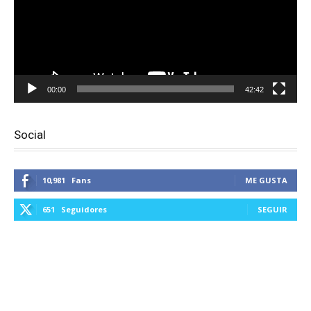
00:00
42:42
Social
10,981
Fans
ME GUSTA
651
Seguidores
SEGUIR