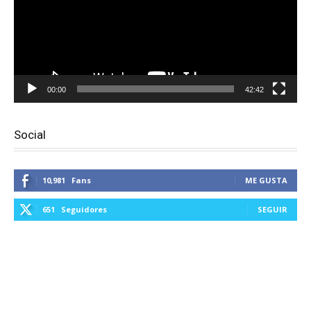
00:00
42:42
Social
10,981
Fans
ME GUSTA
651
Seguidores
SEGUIR